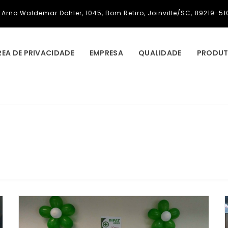
Arno Waldemar Döhler, 1045, Bom Retiro, Joinville/SC, 89219-51
REA DE PRIVACIDADE
EMPRESA
QUALIDADE
PRODU