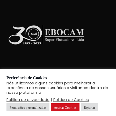
Preferência de Cookies
Nós utilizamos alguns cookies para melhorar a
experiência de nossos usuários e visitantes dentro da
Copyright 2021 - Ebocam Super Flutuadores | Todos Direitos
nossa plataforma
Politica de privacidade
|
Politica de Cookies
Reservados!
Permissões personalizadas
Aceitar Cookies
Rejeitar