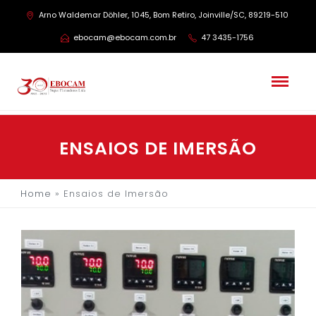
Arno Waldemar Döhler, 1045, Bom Retiro, Joinville/SC, 89219-510
ebocam@ebocam.com.br
47 3435-1756
ENSAIOS DE IMERSÃO
Home
»
Ensaios de Imersão